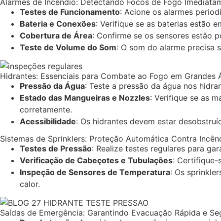
Alarmes de Incêndio: Detectando Focos de Fogo Imediata
Testes de Funcionamento
: Acione os alarmes period
Bateria e Conexões
: Verifique se as baterias estão 
Cobertura de Área
: Confirme se os sensores estão p
Teste de Volume do Som
: O som do alarme precisa s
Hidrantes: Essenciais para Combate ao Fogo em Grandes 
Pressão da Água
: Teste a pressão da água nos hidra
Estado das Mangueiras e Nozzles
: Verifique se as 
corretamente.
Acessibilidade
: Os hidrantes devem estar desobstruíd
Sistemas de Sprinklers: Proteção Automática Contra Incên
Testes de Pressão
: Realize testes regulares para ga
Verificação de Cabeçotes e Tubulações
: Certifique
Inspeção de Sensores de Temperatura
: Os sprinkle
calor.
Saídas de Emergência: Garantindo Evacuação Rápida e Se