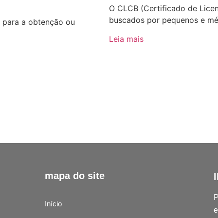
O CLCB (Certificado de Lic
buscados por pequenos e m
a para a obtenção ou
Leia mais
mapa do site
P
Início
e