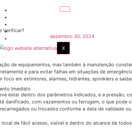
INÍCIO
SERVIÇOS
SOBRE NÓS
 Verificar?
PROJETOS
dezembro 30, 2024
BLOG
X
alação de equipamentos, mas também à manutenção constant
retamente e para evitar falhas em situações de emergência
foco em extintores, alarmes, hidrantes, sprinklers e saíd
mento Imediato
deve estar dentro dos parâmetros indicados, e a pressão, 
está danificado, com vazamentos ou ferrugem, o que pode 
r recarregados ou trocados conforme a data de validade ou
 local de fácil acesso, visível e dentro do alcance de todo