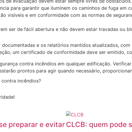
os de evacuação devem estar sempre livres de obstáculos.
ência para garantir que iluminem os caminhos de fuga em 
 estão visíveis e em conformidade com as normas de segura
em ser de fácil abertura e não devem estar travadas ou b
 documentadas e os relatórios mantidos atualizados, com 
speção, um certificado de conformidade deve ser emitido,
rança contra incêndios em qualquer edificação. Verificar p
 estarão prontos para agir quando necessário, proporciona
 contra incêndios?
Entre em contato
ridade!
e preparar e evitar
CLCB: quem pode sol