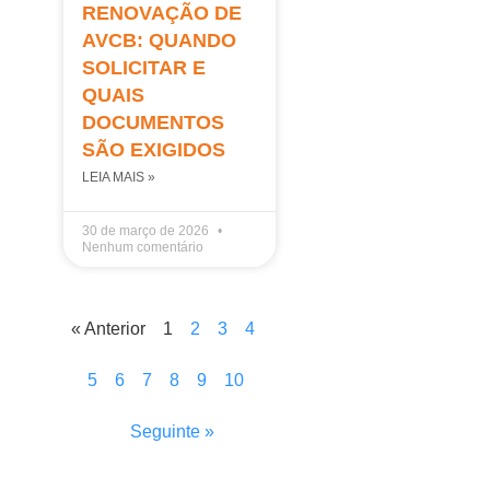
RENOVAÇÃO DE
AVCB: QUANDO
SOLICITAR E
QUAIS
DOCUMENTOS
SÃO EXIGIDOS
LEIA MAIS »
30 de março de 2026
Nenhum comentário
« Anterior
1
2
3
4
5
6
7
8
9
10
Seguinte »