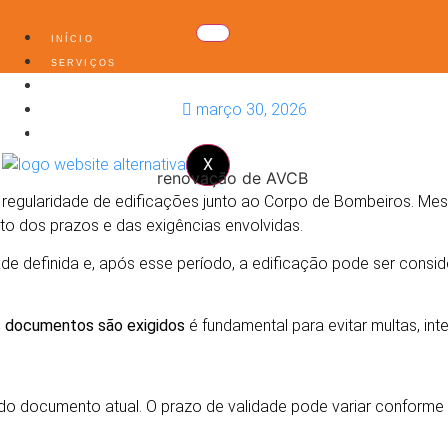
INÍCIO
SERVIÇOS
SOBRE NÓS
março 30, 2026
PROJETOS
AIS DOCUMENTOS SÃO EXIGIDOS
BLOG
X
regularidade de edificações junto ao Corpo de Bombeiros. Mesm
 dos prazos e das exigências envolvidas.
e definida e, após esse período, a edificação pode ser conside
is documentos são exigidos
é fundamental para evitar multas, int
do documento atual. O prazo de validade pode variar conforme o