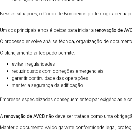
Nessas situações, o Corpo de Bombeiros pode exigir adequaçõ
A IMPORTÂNCIA DO PLANEJAMENTO NA RENOVA
Um dos principais erros é deixar para iniciar a
renovação de AV
O processo envolve análise técnica, organização de document
O planejamento antecipado permite:
evitar irregularidades
reduzir custos com correções emergenciais
garantir continuidade das operações
manter a segurança da edificação
Empresas especializadas conseguem antecipar exigências e ori
RENOVAÇÃO DE AVCB É RESPONSABILIDADE CO
A
renovação de AVCB
não deve ser tratada como uma obrigação
Manter o documento válido garante conformidade legal, prote