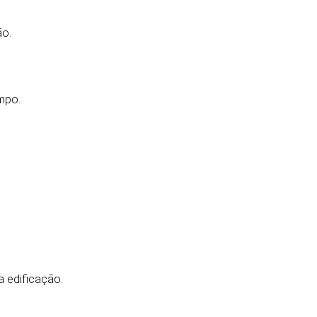
ão.
mpo.
 edificação.